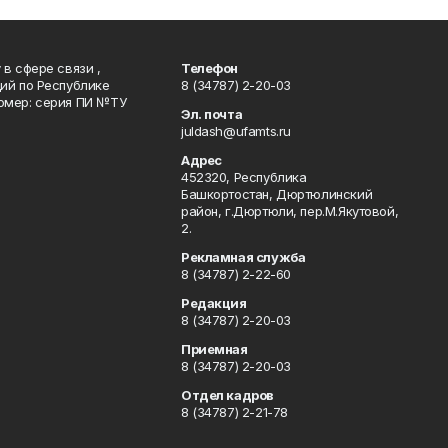
в сфере связи ,
Телефон
ий по Республике
8 (34787) 2-20-03
омер: серия ПИ №ТУ
Эл. почта
juldash@ufamts.ru
Адрес
452320, Республика
Башкортостан, Дюртюлинский
район, г.Дюртюли, пер.М.Якутовой,
2.
Рекламная служба
8 (34787) 2-22-60
Редакция
8 (34787) 2-20-03
Приемная
8 (34787) 2-20-03
Отдел кадров
8 (34787) 2-21-78