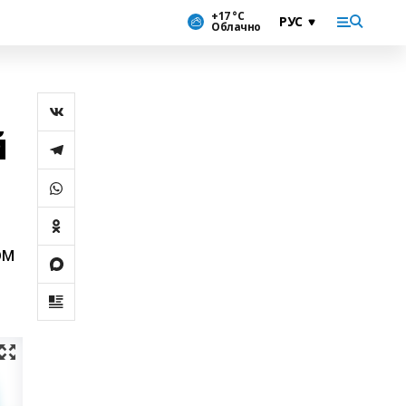
+17 °С
Облачно
й
ом