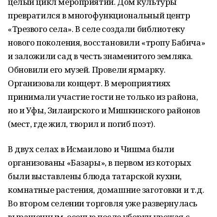
целый цикл мероприятий. Дом культуры
превратился в многофункциональный центр
«Трезвого села». В селе создали библиотеку
нового поколения, восстановили «тропу Бабича»
и заложили сад в честь знаменитого земляка.
Обновили его музей. Провели ярмарку.
Организовали концерт. В мероприятиях
принимали участие гости не только из района,
но и Уфы, Зилаирского и Мишкинского районов
(мест, где жил, творил и погиб поэт).
В двух селах в Исмаилово и Чишма были
организованы «Базары», в первом из которых
были выставлены блюда татарской кухни,
комнатные растения, домашние заготовки и т.д.
Во втором селении торговля уже развернулась
выращенным, осенью после уборки урожая с