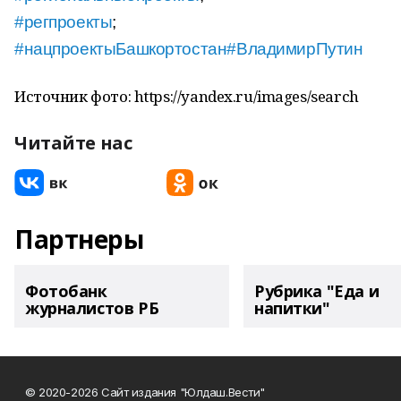
#регпроекты
;
#нацпроектыБашкортостан
#ВладимирПутин
Источник фото: https://yandex.ru/images/search
Читайте нас
Партнеры
Фотобанк
Рубрика "Еда и
журналистов РБ
напитки"
© 2020-2026 Сайт издания "Юлдаш.Вести"