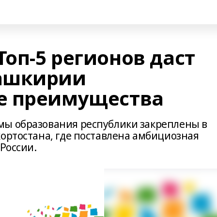
Топ-5 регионов даст
ашкирии
е преимущества
мы образования республики закреплены в
кортостана, где поставлена амбициозная
 России.