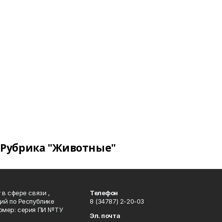
Рубрика "Животные"
в сфере связи ,
Телефон
ий по Республике
8 (34787) 2-20-03
омер: серия ПИ №ТУ
Эл. почта