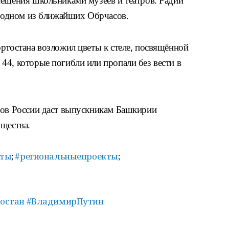
сещения школьниками музеев и театров. Радий
а одном из ближайших Обрчасов.
ртостана возложил цветы к стеле, посвящённой
44, которые погибли или пропали без вести в
нов России даст выпускникам Башкирии
щества.
кты
;
#региональныепроекты
;
остан
#ВладимирПутин