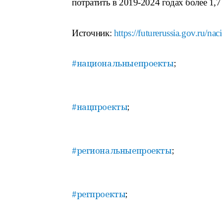
потратить в 2019-2024 годах более 1,7
Источник:
https://futurerussia.gov.ru/n
#национальныепроекты
;
#нацпроекты
;
#региональныепроекты
;
#регпроекты
;