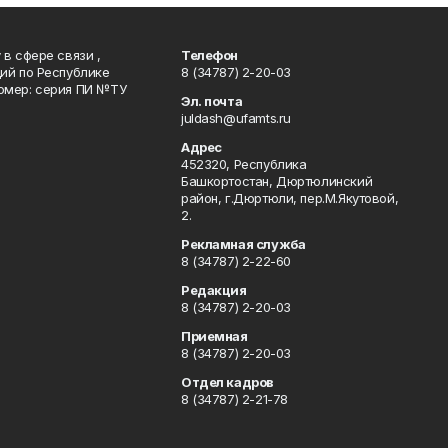
в сфере связи ,
Телефон
ий по Республике
8 (34787) 2-20-03
омер: серия ПИ №ТУ
Эл. почта
juldash@ufamts.ru
Адрес
452320, Республика
Башкортостан, Дюртюлинский
район, г.Дюртюли, пер.М.Якутовой,
2.
Рекламная служба
8 (34787) 2-22-60
Редакция
8 (34787) 2-20-03
Приемная
8 (34787) 2-20-03
Отдел кадров
8 (34787) 2-21-78