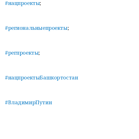
#нацпроекты
;
#региональныепроекты
;
#регпроекты
;
#нацпроектыБашкортостан
#ВладимирПутин