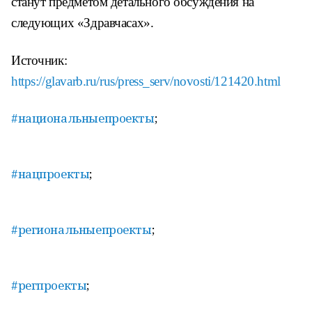
станут предметом детального обсуждения на
следующих «Здравчасах».
Источник:
https://glavarb.ru/rus/press_serv/novosti/121420.html
#национальныепроекты
;
#нацпроекты
;
#региональныепроекты
;
#регпроекты
;