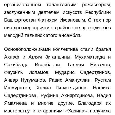
организованном талантливым режиссером,
заслуженным деятелем искусств Республики
Башкортостан Фатихом Иксановым. С тех пор
ни одно мероприятие в районе не проходит без
мелодий тальянок этого ансамбля.
Основоположниками коллектива стали братья
Ахнаф и Аглям Зиганшины, Мухаматзада и
Сахибзада Исанбаевы, Галлям Низамов,
Фаузиль Исламов, Мударис Садертдинов,
Анвар Нугуманов, Равис Амануллин, Рустам
Ишмуратов, Халил Гилязетдинов, Нафиса
Садертдинова, Руфина Ахияртдинова, Надия
Ямалиева и многие другие. Благодаря их
мастерству и стараниям «Хазина» получила