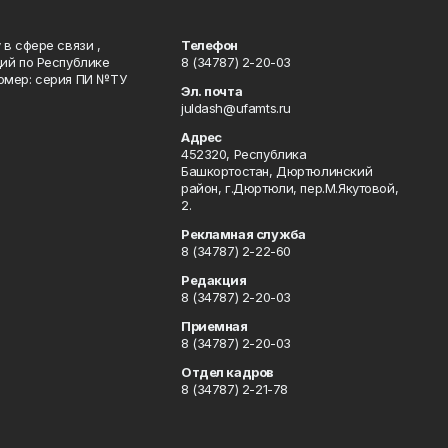
в сфере связи ,
Телефон
ий по Республике
8 (34787) 2-20-03
омер: серия ПИ №ТУ
Эл. почта
juldash@ufamts.ru
Адрес
452320, Республика
Башкортостан, Дюртюлинский
район, г.Дюртюли, пер.М.Якутовой,
2.
Рекламная служба
8 (34787) 2-22-60
Редакция
8 (34787) 2-20-03
Приемная
8 (34787) 2-20-03
Отдел кадров
8 (34787) 2-21-78