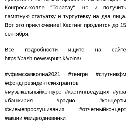
Конгресс-холле "Торатау", но и получить
памятную статуэтку и турпутевку на два лица.
Вот это приключение! Кастинг продлится до 15
сентября.
Все подробности ищите на сайте
https://bash.news/sputnik/volna/
#уфимскаяволна2021 #тенгри #спутникфм
#фондпрезидентскихгрантов
#музыкальныйконкурс #кастингведущих #уфа
#башкирия #радио #концерты
#живыепрослушивания #отчетныйконцерт
#акции #видеодневники