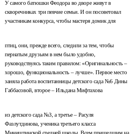
У самого батюшки Феодора во дво
ре живут в
скворечниках три певчие
семьи. И он посоветовал
участникам
конкурса, чтобы мастеря домик для
птиц, они, прежде всего, следили за
тем, чтобы
пернатым друзьям в нем
было удобно,
руководствуясь таким
правилом: «Оригинальность –
хорошо,
функциональность – лучше».
Первое место
заняла работа воспи
танницы детского сада №6 Дины
Габ
басовой, второе – Ильдана Мифтахова
из детского сада №3, а третье – Расуля
Фазлутдинова, ученика третьего класса
Миништинской средней школы.
Всем пришедшим на