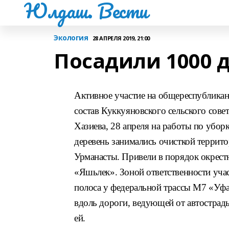
Юлдаш. Вести
Экология
28 АПРЕЛЯ 2019, 21:00
Посадили 1000 
Активное участие на общереспубликан
состав Куккуяновского сельского сове
Хазиева, 28 апреля на работы по убор
деревень занимались очисткой террит
Урманасты. Привели в порядок окрест
«Яшьлек». Зоной ответственности уча
полоса у федеральной трассы М7 «Уф
вдоль дороги, ведующей от автострады
ей.