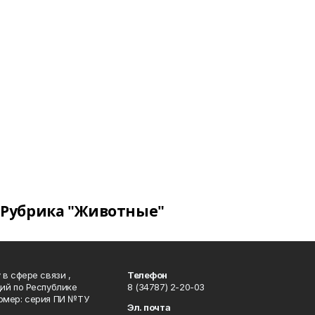
Рубрика "Животные"
в сфере связи ,
Телефон
ий по Республике
8 (34787) 2-20-03
омер: серия ПИ №ТУ
Эл. почта