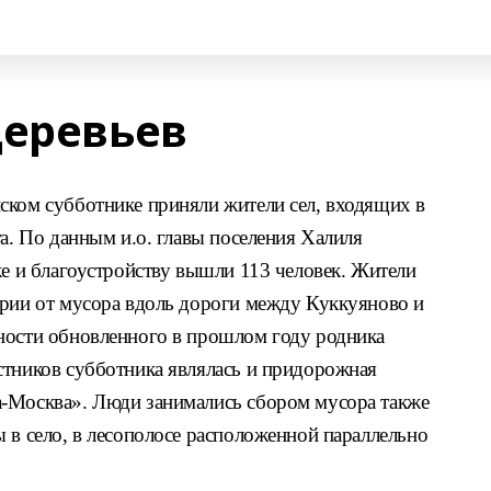
деревьев
ском субботнике приняли жители сел, входящих в
та. По данным и.о. главы поселения Халиля
ке и благоустройству вышли 113 человек. Жители
ории от мусора вдоль дороги между Куккуяново и
ности обновленного в прошлом году родника
стников субботника являлась и придорожная
а-Москва». Люди занимались сбором мусора также
 в село, в лесополосе расположенной параллельно