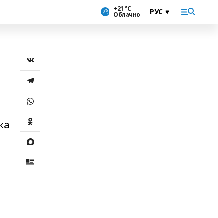
+21 °С
Облачно
ка