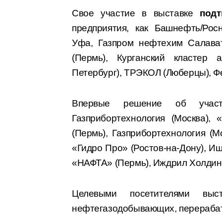
Свое участие в выставке
под
предприятия, как Башнефть/Рос
Уфа, Газпром нефтехим Салават
(Пермь), Курганский кластер 
Петербург), ТРЭКОЛ (Люберцы), Фе
Впервые решение об участ
Газприбортехнология (Москва),
(Пермь), Газприбортехнология (М
«Гидро Про» (Ростов-на-Дону), 
«НАФТА» (Пермь), Иждрил Холдинг 
Целевыми посетителями выс
нефтегазодобывающих, перераба