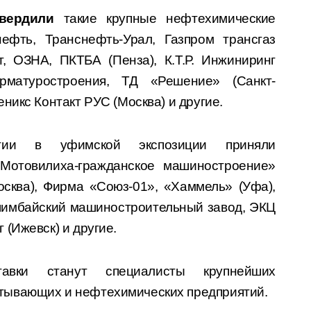
твердили
такие крупные нефтехимические
нефть, Транснефть-Урал, Газпром трансгаз
, ОЗНА, ПКТБА (Пенза), К.Т.Р. Инжиниринг
арматуростроения, ТД «Решение» (Санкт-
никс Контакт РУС (Москва) и другие.
ии в уфимской экспозиции приняли
 «Мотовилиха-гражданское машиностроение»
осква), Фирма «Союз-01», «Хаммель» (Уфа),
Ишимбайский машиностроительный завод, ЭКЦ
(Ижевск) и другие.
тавки станут специалисты крупнейших
тывающих и нефтехимических предприятий.