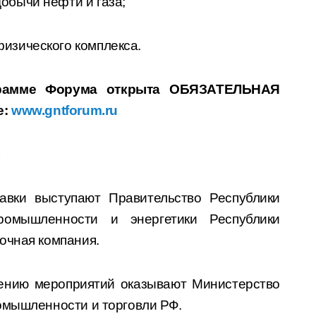
обычи нефти и газа;
изического комплекса.
грамме Форума открыта
ОБЯЗАТЕЛЬНАЯ
е:
www
.
gntforum
.
ru
А
вки выступают Правительство Республики
ромышленности и энергетики Республики
очная компания.
ению мероприятий оказывают Министерство
омышленности и торговли РФ.