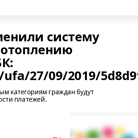
менили систему
о отоплению
К:
ru/ufa/27/09/2019/5d8
м категориям граждан будут
ости платежей.