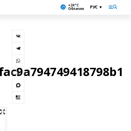
+24 °С
Облачно
d9fac9a794749418798b1