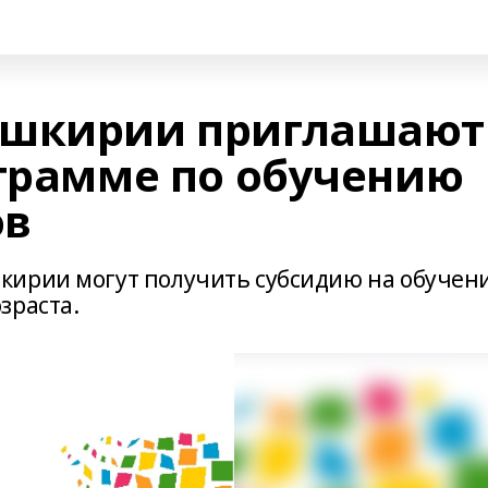
ашкирии приглашают
ограмме по обучению
ов
кирии могут получить субсидию на обучен
зраста.