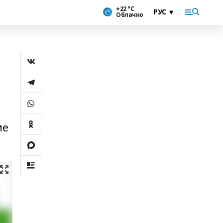
+22 °С
Облачно
ие