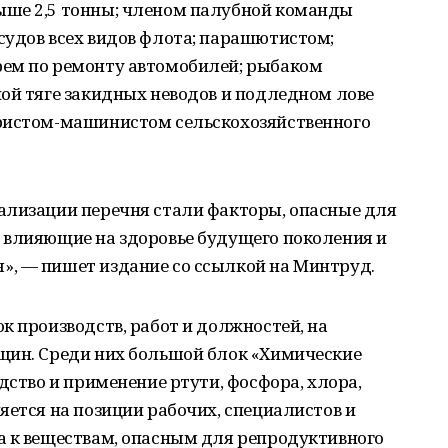
ыше 2,5 тонны; членом палубной команды
судов всех видов флота; парашютистом;
рем по ремонту автомобилей; рыбаком
ой тяге закидных неводов и подледном лове
ористом-машинистом сельскохозяйственного
ализации перечня стали факторы, опасные для
 влияющие на здоровье будущего поколения и
, — пишет издание со ссылкой на Минтруд.
к производств, работ и должностей, на
щин. Среди них большой блок «Химические
дство и применение ртути, фосфора, хлора,
яется на позиции рабочих, специалистов и
а к веществам, опасным для репродуктивного