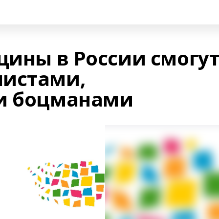
щины в России смогу
нистами,
 и боцманами