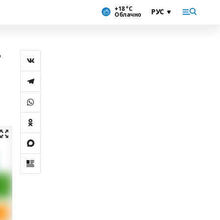
+18 °С
Облачно
т