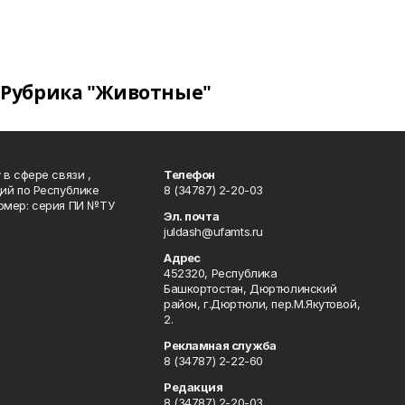
Рубрика "Животные"
в сфере связи ,
Телефон
ий по Республике
8 (34787) 2-20-03
омер: серия ПИ №ТУ
Эл. почта
juldash@ufamts.ru
Адрес
452320, Республика
Башкортостан, Дюртюлинский
район, г.Дюртюли, пер.М.Якутовой,
2.
Рекламная служба
8 (34787) 2-22-60
Редакция
8 (34787) 2-20-03