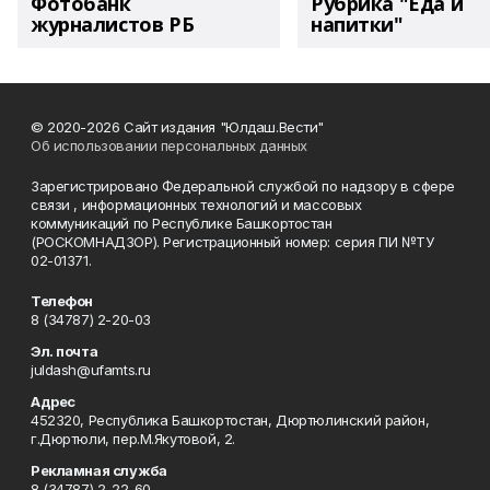
Фотобанк
Рубрика "Еда и
журналистов РБ
напитки"
© 2020-2026 Сайт издания "Юлдаш.Вести"
Об использовании персональных данных
Зарегистрировано Федеральной службой по надзору в сфере
связи , информационных технологий и массовых
коммуникаций по Республике Башкортостан
(РОСКОМНАДЗОР). Регистрационный номер: серия ПИ №ТУ
02-01371.
Телефон
8 (34787) 2-20-03
Эл. почта
juldash@ufamts.ru
Адрес
452320, Республика Башкортостан, Дюртюлинский район,
г.Дюртюли, пер.М.Якутовой, 2.
Рекламная служба
8 (34787) 2-22-60