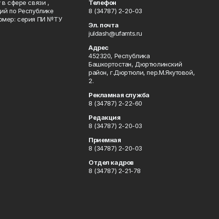
в сфере связи ,
Телефон
ий по Республике
8 (34787) 2-20-03
омер: серия ПИ №ТУ
Эл. почта
juldash@ufamts.ru
Адрес
452320, Республика
Башкортостан, Дюртюлинский
район, г.Дюртюли, пер.М.Якутовой,
2.
Рекламная служба
8 (34787) 2-22-60
Редакция
8 (34787) 2-20-03
Приемная
8 (34787) 2-20-03
Отдел кадров
8 (34787) 2-21-78