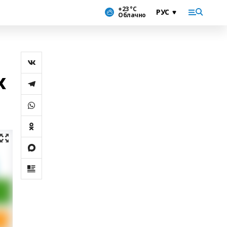
+23 °С
Облачно
х