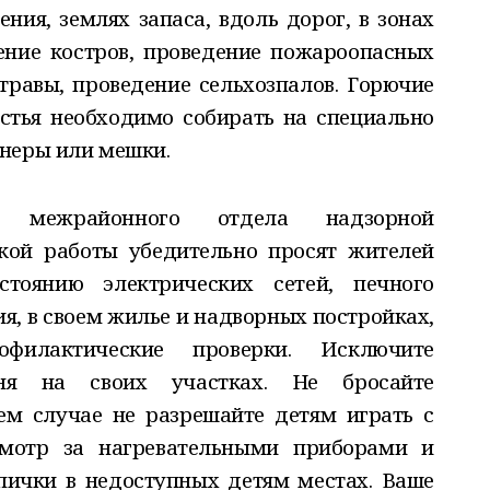
ния, землях запаса, вдоль дорог, в зонах
ение костров, проведение пожароопасных
 травы, проведение сельхозпалов. Горючие
истья необходимо собирать на специально
неры или мешки.
о межрайонного отдела надзорной
кой работы убедительно просят жителей
стоянию электрических сетей, печного
ия, в своем жилье и надворных постройках,
илактические проверки. Исключите
гня на своих участках. Не бросайте
ем случае не разрешайте детям играть с
смотр за нагревательными приборами и
пички в недоступных детям местах. Ваше