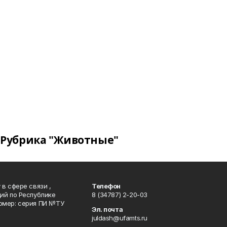
Рубрика "Животные"
в сфере связи ,
Телефон
ий по Республике
8 (34787) 2-20-03
омер: серия ПИ №ТУ
Эл. почта
juldash@ufamts.ru